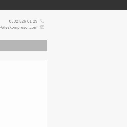
0532 526 01 29
@ateskompresor.com